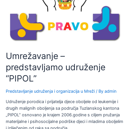
Umrežavanje –
predstavljamo udruženje
“PIPOL”
Predstavljanje udruženja i organizacija u Mreži
/ By
admin
Udruženje porodica i prijatelja djece oboljele od leukemije i
drugih malignih oboljenja sa područja Tuzlanskog kantona
„PIPOL“ osnovano je krajem 2006.godine s ciljem pružanja
materijalne i psihosocijalne podrške djeci i mladima oboljelim
i izliječenim od raka sa područja…