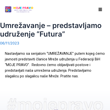
Skip
Post
to
navigation
content
Umrežavanje – predstavljamo
udruženje “Futura”
06/11/2023
Nastavljamo sa serijalom “UMREŽAVANJE” putem kojeg ćemo
javnosti predstaviti članice Mreže udruženja u Federaciji BiH
“MOJE PRAVO”. Redovno ćemo obljavljivati postove i
predstavljati naša umrežena udruženja. Predstavljamo
slagalicu po slagalicu naše Mreže. Pratite nas.
#mojepravo