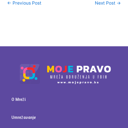
←
Previous Post
Next Post
→
O Mreži
Umrežavanje