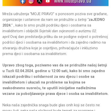
Mreža udruženja “MOJE PRAVO” s ponosom poziva sve građane,
organizacije i ustanove da nam se pridružite u šetnji “
zaJEDNO
2024.
” , kako bi smo pružili podršku djeci i osobama sa
invaliditetom i obilježili
Svjetski dan svjesnosti o autizmu 02.
april.
Ovaj dan predstavlja priliku da se podigne svijest o potrebnoj
podršci djeci i osobama sa invaliditetom i da zajedno radimo na
stvaranju društva koje je osjetljivo, prihvaćajuće i inkluzivno
prema djeci i osobama sa invaliditetom.
Upravo zbog toga, pozivamo vas da se pridružite našoj šetnji
u Tuzli 02.04.2024. godine u 12:00 sati, kako bi smo zajedno
iskazali podršku i solidarnost za svu djecu i osobe sa
invaliditetom i ukazali na probleme sa kojima se
svakodnevno susreću, te uputili inicijative nadležnima
vezane za poboljšavanje prava djece i osoba sa invaliditetom.
Neka naša zajednička snaga bude glas onih koji se često ne
mogu čuti, neka naša složnost bude temelj za promjene i