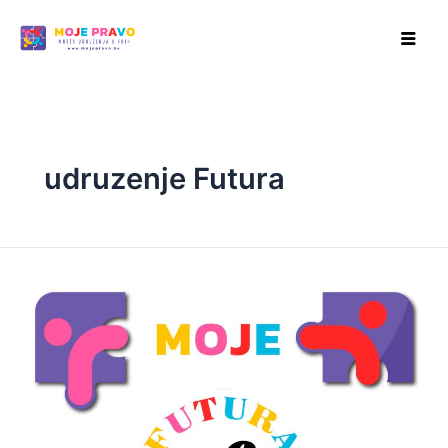
Skip
to
content
udruzenje Futura