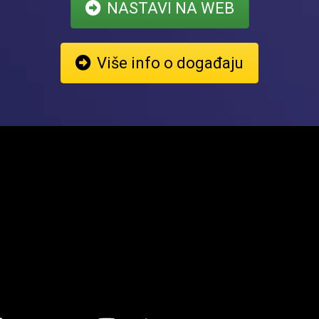
NASTAVI NA WEB
Više info o događaju