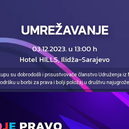
UMREŽAVANJE
03.12.2023. u 13:00 h
Hotel HILLS, Ilidža-Sarajevo
upu su dobrodošli i prisustvovaće članstvo Udruženja iz
podršku u borbi za prava i bolji položaj u društvu najugrož